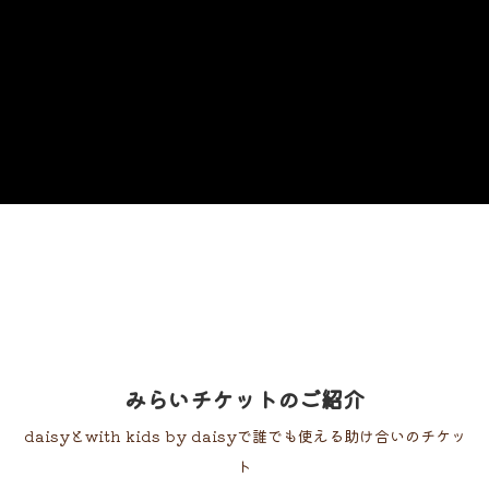
みらいチケットのご紹介
daisyとwith kids by daisyで誰でも使える助け合いのチケッ
ト