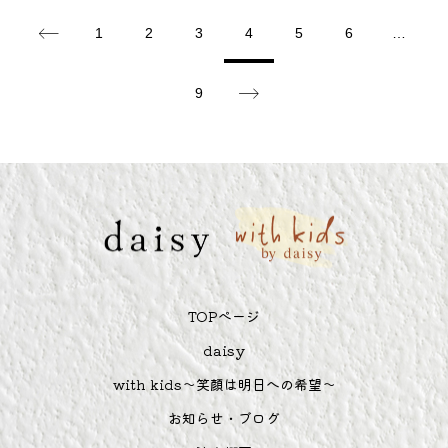
1
2
3
4
5
6
…
9
TOPぺージ
daisy
with kids～笑顔は明日への希望～
お知らせ・ブログ