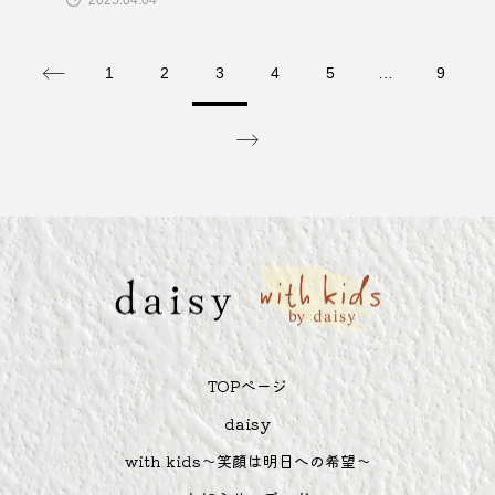
1
2
3
4
5
…
9
TOPぺージ
daisy
with kids～笑顔は明日への希望～