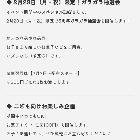
◆ 2月23日（月・祝）限定！ガラガラ抽選会
イベント期間中の
スペシャルDAY
として、
2月23日（月・祝）限定で
5周年ガラガラ抽選会
を開催します！
地元の商品や商品券、
お子さまも嬉しいお菓子などをご用意。
ハズレなし（予定♡）です。
※抽選券は【2月2日〜配布スタート】
※500円ごとに1枚お渡しします
◆ こども向けお楽しみ企画
期間中いつでもOK！
お菓子すくい（1回100円）も開催します。
お子さま連れでも、ぜひ気軽にお立ち寄りください♪