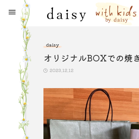
with kids～笑顔は明日への希望～
daisy
オリジナルBOXでの焼
グ
2023.12.12