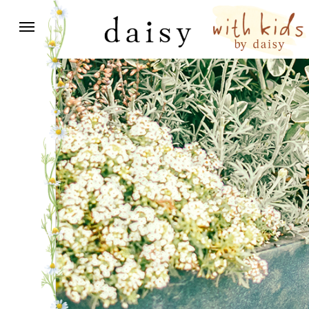
with kids～笑顔は明日への希望～
グ